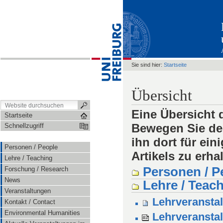
Sie sind hier:
Startseite
Übersicht
Eine Übersicht 
Startseite
Bewegen Sie den
Schnellzugriff
ihn dort für ei
Personen / People
Artikels zu erha
Lehre / Teaching
Personen / P
Forschung / Research
News
Lehre / Teac
Veranstaltungen
Lehrveransta
Kontakt / Contact
Environmental Humanities
Lehrveranstal